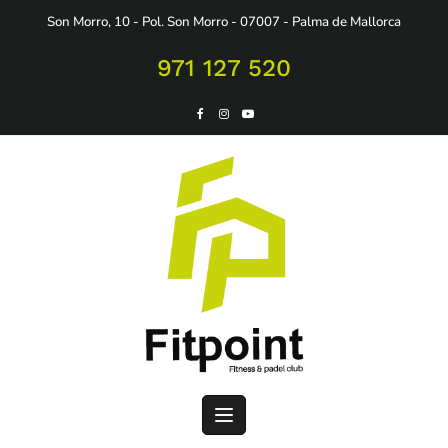
Saltar
Son Morro, 10 - Pol. Son Morro - 07007 - Palma de Mallorca
al
contenido
971 127 520