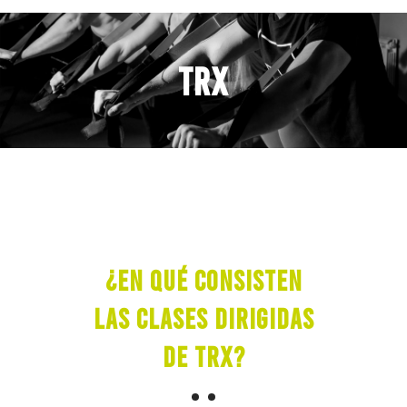
TRX
¿En qué consisten
las clases dirigidas
de TRX?