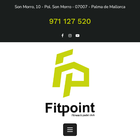
Saltar
Son Morro, 10 - Pol. Son Morro - 07007 - Palma de Mallorca
al
contenido
971 127 520