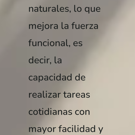
naturales, lo que
mejora la fuerza
funcional, es
decir, la
capacidad de
realizar tareas
cotidianas con
mayor facilidad y