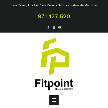
Saltar
Son Morro, 10 - Pol. Son Morro - 07007 - Palma de Mallorca
al
contenido
971 127 520