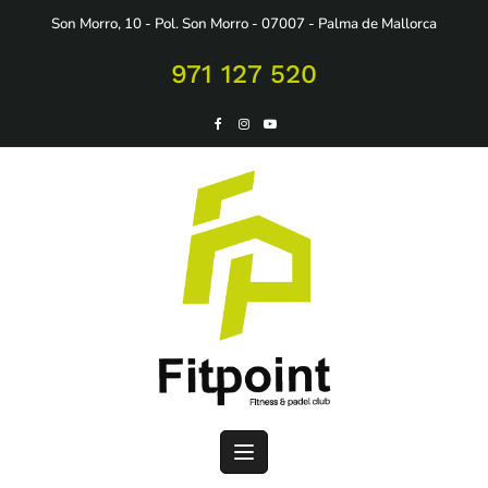
Saltar
Son Morro, 10 - Pol. Son Morro - 07007 - Palma de Mallorca
al
contenido
971 127 520