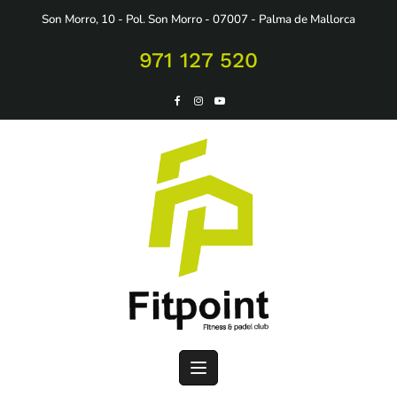
Saltar
Son Morro, 10 - Pol. Son Morro - 07007 - Palma de Mallorca
al
contenido
971 127 520