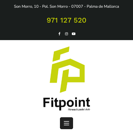
Saltar
Son Morro, 10 - Pol. Son Morro - 07007 - Palma de Mallorca
al
contenido
971 127 520