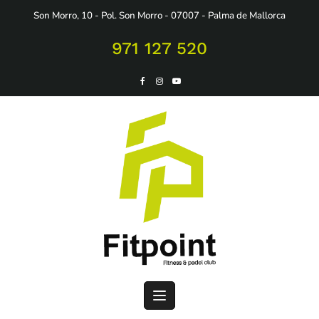
Saltar
Son Morro, 10 - Pol. Son Morro - 07007 - Palma de Mallorca
al
contenido
971 127 520