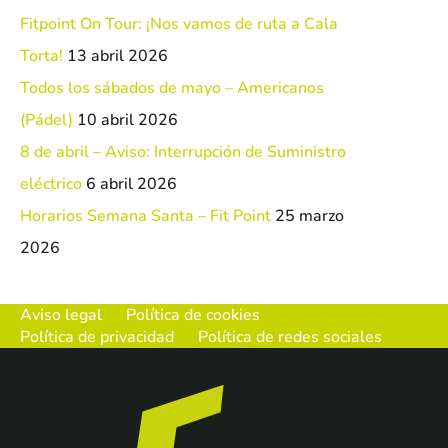
Fitpoint On Tour: ¡Nos vamos de ruta a Cala
Torta!
13 abril 2026
Todos los sábados de mayo – Americanos
(Pádel)
10 abril 2026
8 de abril – Aviso: Interrupción de Suministro
eléctrico
6 abril 2026
Horarios Semana Santa – Fit Point
25 marzo
2026
Aviso legal
Política de cookies
Política de privacidad
Política de redes sociales