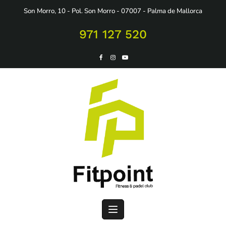
Saltar
Son Morro, 10 - Pol. Son Morro - 07007 - Palma de Mallorca
al
contenido
971 127 520