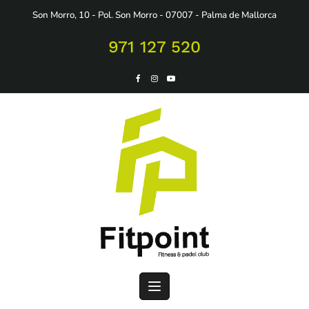
Saltar
Son Morro, 10 - Pol. Son Morro - 07007 - Palma de Mallorca
al
contenido
971 127 520