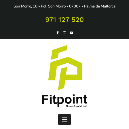
Saltar
Son Morro, 10 - Pol. Son Morro - 07007 - Palma de Mallorca
al
contenido
971 127 520