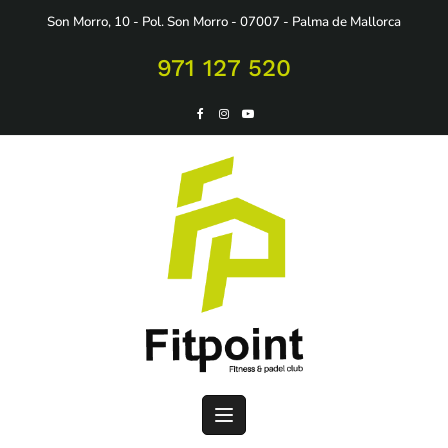
Saltar
Son Morro, 10 - Pol. Son Morro - 07007 - Palma de Mallorca
al
contenido
971 127 520