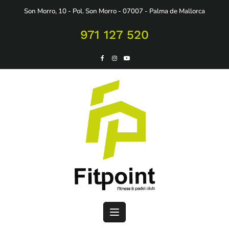
Saltar
Son Morro, 10 - Pol. Son Morro - 07007 - Palma de Mallorca
al
contenido
971 127 520