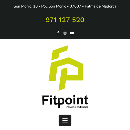
Saltar
Son Morro, 10 - Pol. Son Morro - 07007 - Palma de Mallorca
al
contenido
971 127 520