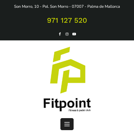
Saltar
Son Morro, 10 - Pol. Son Morro - 07007 - Palma de Mallorca
al
contenido
971 127 520