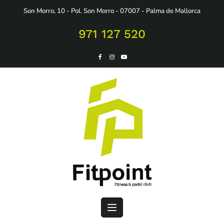
Saltar
Son Morro, 10 - Pol. Son Morro - 07007 - Palma de Mallorca
al
contenido
971 127 520