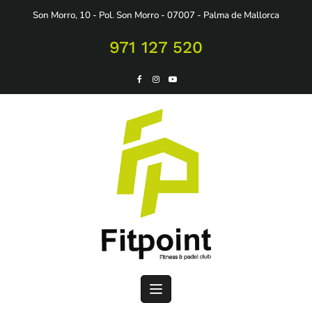
Saltar
Son Morro, 10 - Pol. Son Morro - 07007 - Palma de Mallorca
al
contenido
971 127 520